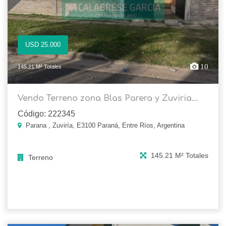
USD 25.000
10
145.21 M² Totales
Vendo Terreno zona Blas Parera y Zuviria...
Código: 222345
Parana , Zuviría, E3100 Paraná, Entre Ríos, Argentina
145.21 M² Totales
Terreno