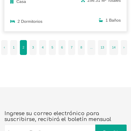
256.31 M² Totales
Casa
1 Baños
2 Dormitorios
‹
1
2
3
4
5
6
7
8
...
13
14
›
Ingrese su correo electrónico para
suscribirse, recibirá el boletín mensual