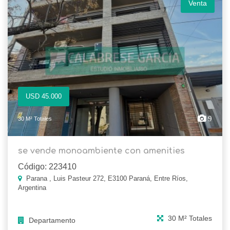
Venta
USD 45.000
9
30 M² Totales
se vende monoambiente con amenities
Código: 223410
Parana , Luis Pasteur 272, E3100 Paraná, Entre Ríos,
Argentina
30 M² Totales
Departamento