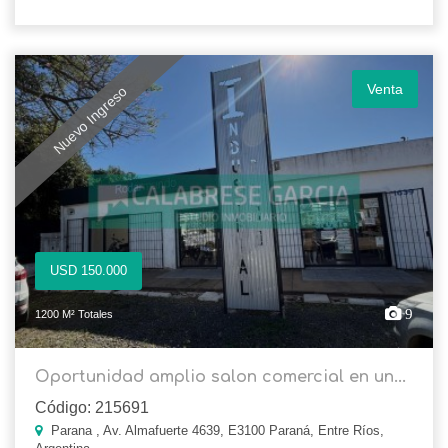
Venta
Nuevo Ingreso
USD 150.000
9
1200 M² Totales
Oportunidad amplio salon comercial en un...
Código: 215691
Parana , Av. Almafuerte 4639, E3100 Paraná, Entre Ríos,