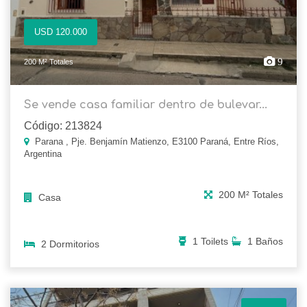
USD 120.000
9
200 M² Totales
Se vende casa familiar dentro de bulevar...
Código: 213824
Parana , Pje. Benjamín Matienzo, E3100 Paraná, Entre Ríos,
Argentina
200 M² Totales
Casa
1 Toilets
1 Baños
2 Dormitorios