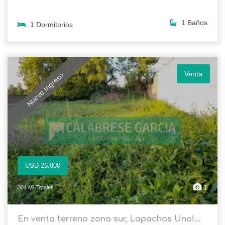
1 Baños
1 Dormitorios
Venta
Nuevo Ingreso
USD 26.000
1
304 M² Totales
En venta terreno zona sur, Lapachos Uno!...