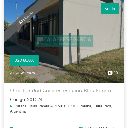
Venta
Retasado
USD 90.000
30
256.31 M² Totales
Oportunidad Casa en esquina Blas Parera...
Código: 201024
Parana , Blas Parera & Zuviría, E3102 Paraná, Entre Ríos,
Argentina