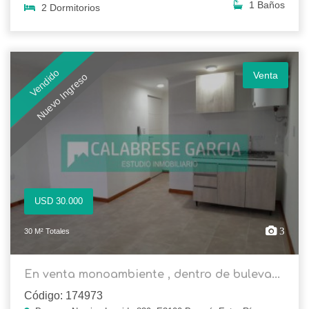
1 Baños
2 Dormitorios
Vendido
Venta
Nuevo Ingreso
USD 30.000
3
30 M² Totales
En venta monoambiente , dentro de buleva...
Código: 174973