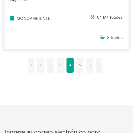
64 M² Totales
MONOAMBIENTE
2 Baños
‹
1
2
3
4
5
6
›
Ingrese su correo electrónico para