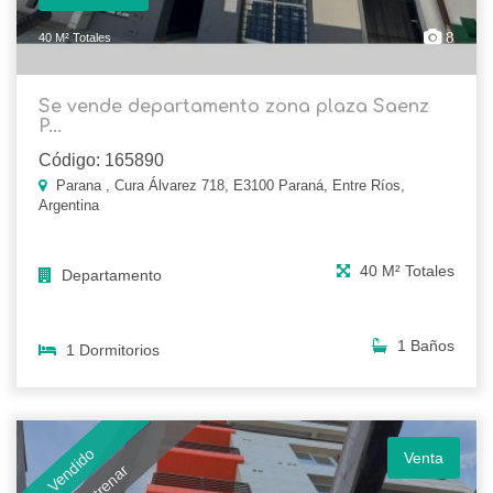
8
40 M² Totales
Se vende departamento zona plaza Saenz
P...
Código: 165890
Parana , Cura Álvarez 718, E3100 Paraná, Entre Ríos,
Argentina
40 M² Totales
Departamento
1 Baños
1 Dormitorios
Vendido
Venta
A Estrenar