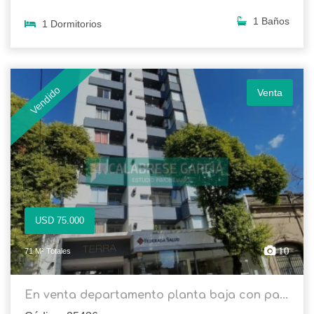
1 Baños
1 Dormitorios
Vendido
Venta
USD 75.000
10
71 M² Totales
En venta departamento planta baja con pa...