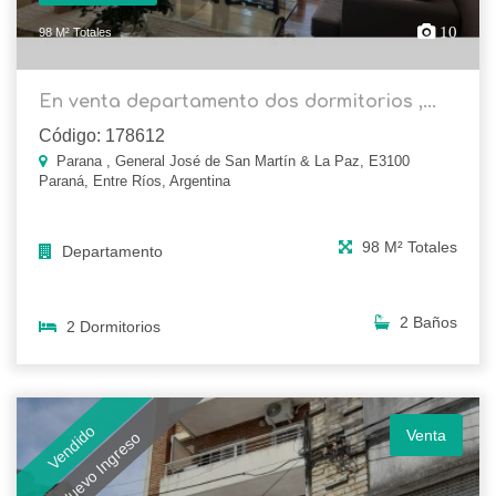
10
98 M² Totales
En venta departamento dos dormitorios ,...
Código: 178612
Parana , General José de San Martín & La Paz, E3100
Paraná, Entre Ríos, Argentina
98 M² Totales
Departamento
2 Baños
2 Dormitorios
Vendido
Venta
Nuevo Ingreso