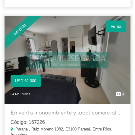
Vendido
Venta
USD 52.000
4
64 M² Totales
En venta monoambiente y local comercial...
Código: 167226
Parana , Ruiz Moreno 1082, E3100 Paraná, Entre Ríos,
Argentina