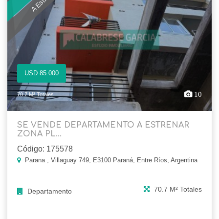
USD 85.000
10
70.7 M² Totales
SE VENDE DEPARTAMENTO A ESTRENAR
ZONA PL...
Código: 175578
Parana , Villaguay 749, E3100 Paraná, Entre Ríos, Argentina
70.7 M² Totales
Departamento