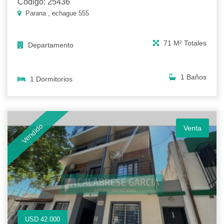
Código: 25436
Parana , echague 555
71 M² Totales
Departamento
1 Baños
1 Dormitorios
Vendido
Venta
USD 42.000